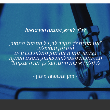
לד"ר לוריא, המנתח הוירטואוז!
"אנו מודים לך מקרב לב, על הטיפול המסור,
המדויק והמוצלח.
בצנתור פתרת את מתן מתלות בכדורים
ובהינמעות מפעילויות שונות, ובעצם הענקת
לו (ולנו) איכות חיים. ועל כך תודה ענקית!"
- מתן ומשפחת מימון -