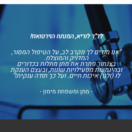
לד"ר לוריא, המנתח הוירטואוז!
"אנו מודים לך מקרב לב, על הטיפול המסור,
המדויק והמוצלח.
בצנתור פתרת את מתן מתלות בכדורים
ובהינמעות מפעילויות שונות, ובעצם הענקת
לו (ולנו) איכות חיים. ועל כך תודה ענקית!"
- מתן ומשפחת מימון -