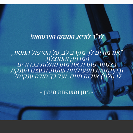
לד"ר לוריא, המנתח הוירטואוז!
"אנו מודים לך מקרב לב, על הטיפול המסור,
המדויק והמוצלח.
בצנתור פתרת את מתן מתלות בכדורים
ובהינמעות מפעילויות שונות, ובעצם הענקת
לו (ולנו) איכות חיים. ועל כך תודה ענקית!"
- מתן ומשפחת מימון -