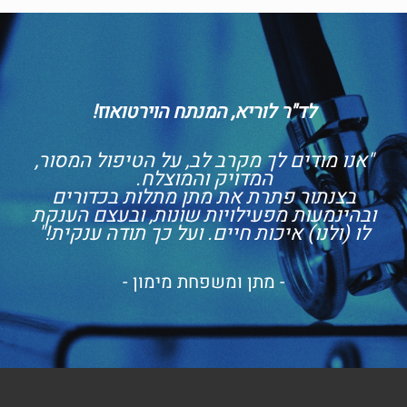
לד"ר לוריא, המנתח הוירטואוז!
"אנו מודים לך מקרב לב, על הטיפול המסור,
המדויק והמוצלח.
בצנתור פתרת את מתן מתלות בכדורים
ובהינמעות מפעילויות שונות, ובעצם הענקת
לו (ולנו) איכות חיים. ועל כך תודה ענקית!"
- מתן ומשפחת מימון -