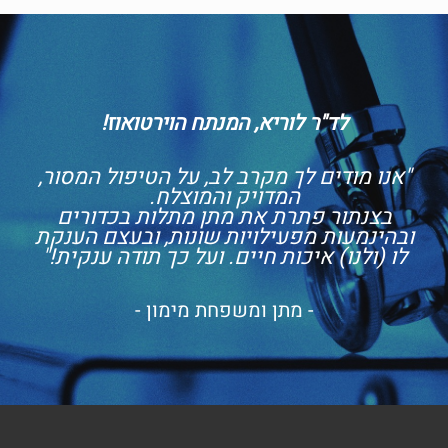
לד"ר לוריא, המנתח הוירטואוז!
"אנו מודים לך מקרב לב, על הטיפול המסור,
המדויק והמוצלח.
בצנתור פתרת את מתן מתלות בכדורים
ובהינמעות מפעילויות שונות, ובעצם הענקת
לו (ולנו) איכות חיים. ועל כך תודה ענקית!"
- מתן ומשפחת מימון -