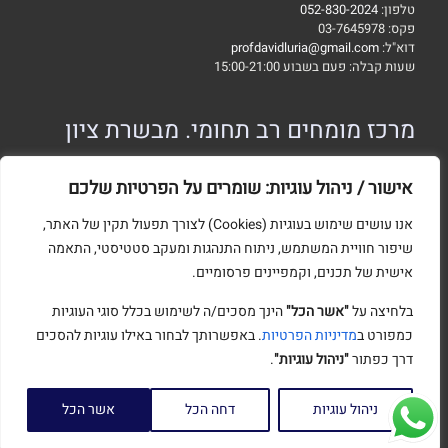
טלפון:
052-830-2024
פקס: 03-7645978
דוא"ל:
profdavidluria@gmail.com
שעות קבלה: פעם בשבוע 15:00-21:00
מרכז מומחים רב תחומי. מבשרת ציון
טלפון:
052-830-2024
פקס: 03-7645978
אישור / ניהול עוגיות: שומרים על הפרטיות שלכם
דוא"ל:
profdavidluria@gmail.com
שעות קבלה: פעם בשבוע 15:00-21:00
אנו עושים שימוש בעוגיות (Cookies) לצורך תפעול תקין של האתר,
שיפור חוויית המשתמש, ניתוח התנהגות ומעקב סטטיסטי, התאמה
אישית של תכנים, וקמפיינים פרסומיים.
בלחיצה על
"אשר הכל"
הינך מסכים/ה לשימוש בכלל סוגי העוגיות
כמפורט ב
מדיניות הפרטיות
. באפשרותך לבחור באילו עוגיות להסכים
דוד לוריא © 2023
דרך כפתור
"ניהול עוגיות"
.
בניית אתרים -
ניהול עוגיות
דחה הכל
אשר הכל
קידום אתרים -